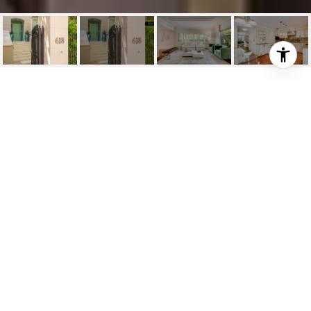
618 VALENCIA AVE
UNIT 101
618 Valencia Ave Unit: 101, Coral Gables, FL
$699,000
HIGHLIGHTS