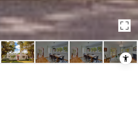
908 OBISPO AVE
908 Obispo Avenue, Coral Gables, FL
$799,000